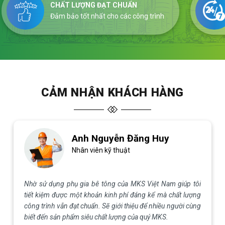
CHẤT LƯỢNG ĐẠT CHUẨN
Đảm bảo tốt nhất cho các công trình
CẢM NHẬN KHÁCH HÀNG
Anh Nguyễn Huy Hoàng
Kỹ sư xây dựng
Tại MKS Việt Nam có đội ngũ kỹ sư và chuyên gia sẵn sàng
tư vấn chi tiết về các loại phụ gia bê tông, ứng dụng cụ thể
và hỗ trợ kỹ thuật rất nhiệt tình. Cảm ơn quý công ty rất
nhiều.