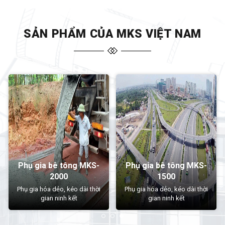
SẢN PHẨM CỦA MKS VIỆT NAM
Phụ gia bê tông MKS-
1500
Phụ gia bê tông MK-R
Phụ gia hóa dẻo, kéo dài thời
gian ninh kết
Phụ gia duy trì sụt
Liên hệ
Liên hệ